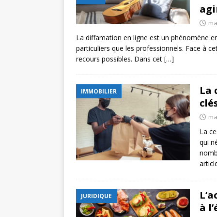
agi
ma
La diffamation en ligne est un phénomène en
particuliers que les professionnels. Face à c
recours possibles. Dans cet
[…]
La 
IMMOBILIER
clé
ma
La ce
qui n
nombr
artic
L’a
JURIDIQUE
à l