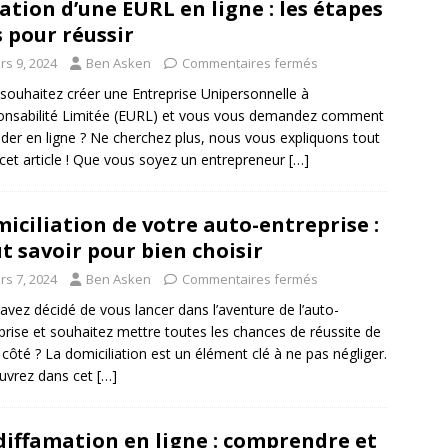
ation d’une EURL en ligne : les étapes
s pour réussir
rs 9, 2024
Ben Asken
Commentaires fermés
souhaitez créer une Entreprise Unipersonnelle à
nsabilité Limitée (EURL) et vous vous demandez comment
der en ligne ? Ne cherchez plus, nous vous expliquons tout
cet article ! Que vous soyez un entrepreneur
[…]
iciliation de votre auto-entreprise :
t savoir pour bien choisir
rs 7, 2024
Ben Asken
Commentaires fermés
avez décidé de vous lancer dans l’aventure de l’auto-
prise et souhaitez mettre toutes les chances de réussite de
 côté ? La domiciliation est un élément clé à ne pas négliger.
uvrez dans cet
[…]
diffamation en ligne : comprendre et