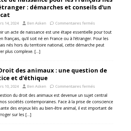
’étranger : démarches et conseils d’un
cat
rs 14, 2024
Ben Asken
Commentaires fermés
ir un acte de naissance est une étape essentielle pour tout
en français, qu’il soit né en France ou à l’étranger. Pour les
ais nés hors du territoire national, cette démarche peut
rer plus complexe.
[…]
Droit des animaux : une question de
tice et d’éthique
rs 10, 2024
Ben Asken
Commentaires fermés
estion du droit des animaux est devenue un sujet central
nos sociétés contemporaines. Face à la prise de conscience
sante des enjeux liés au bien-être animal, il est important de
erroger sur les
[…]