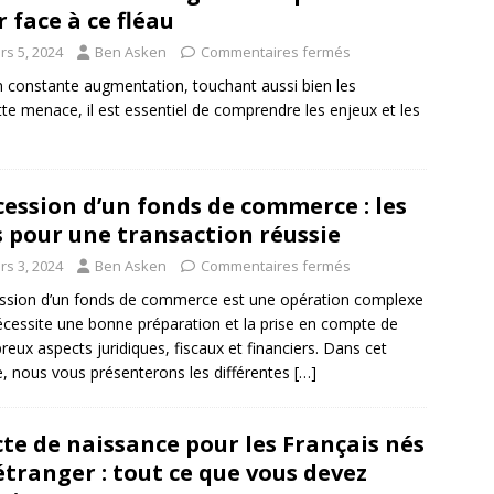
r face à ce fléau
rs 5, 2024
Ben Asken
Commentaires fermés
 constante augmentation, touchant aussi bien les
ette menace, il est essentiel de comprendre les enjeux et les
cession d’un fonds de commerce : les
s pour une transaction réussie
rs 3, 2024
Ben Asken
Commentaires fermés
ssion d’un fonds de commerce est une opération complexe
écessite une bonne préparation et la prise en compte de
eux aspects juridiques, fiscaux et financiers. Dans cet
le, nous vous présenterons les différentes
[…]
cte de naissance pour les Français nés
’étranger : tout ce que vous devez