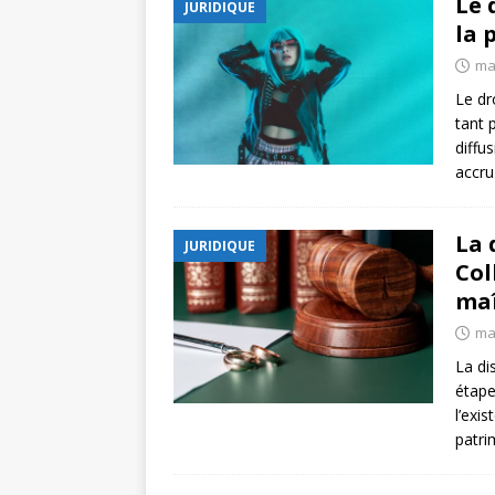
Le 
JURIDIQUE
la 
ma
Le dr
tant 
diffu
accr
La 
JURIDIQUE
Col
maî
ma
La di
étape
l’exi
patri