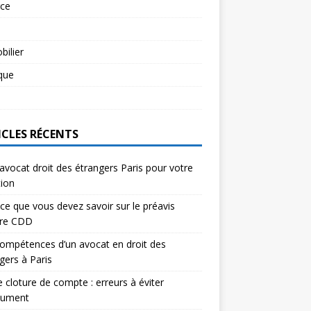
rce
l
ilier
ique
l
ICLES RÉCENTS
avocat droit des étrangers Paris pour votre
tion
ce que vous devez savoir sur le préavis
ure CDD
ompétences d’un avocat en droit des
gers à Paris
e cloture de compte : erreurs à éviter
lument