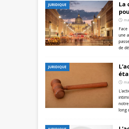
La 
JURIDIQUE
pou
ma
Face 
une a
passe
de dé
L’a
JURIDIQUE
éta
ma
L’act
intim
notre
long 
L’a