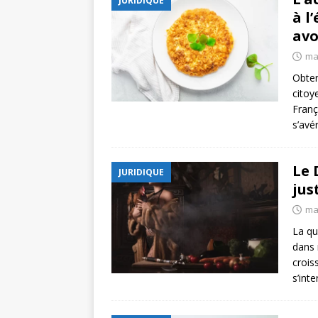
JURIDIQUE
à l
avo
ma
Obten
citoy
Franç
s’avé
Le 
JURIDIQUE
jus
ma
La qu
dans 
crois
s’int