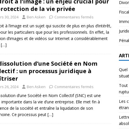
droit à l’image : un enjeu crucial pour
Divo
protection de la vie privée
Fisca
rs 30, 2024
Ben Asken
Commentaires fermés
Immob
oit à l’image est un sujet qui suscite de plus en plus d’intérêt,
Jurid
pour les particuliers que pour les professionnels. En effet, la
sion d’images et de vidéos sur Internet a considérablement
Péna
u
[…]
ART
dissolution d’une Société en Nom
Quel 
lectif : un processus juridique à
situa
triser
Tout 
rs 26, 2024
Ben Asken
Commentaires fermés
rupt
ssolution d’une Société en Nom Collectif (SNC) est une
Les c
 importante dans la vie d’une entreprise. Elle met fin à
étran
stence de la société et entraîne la liquidation de son
moine. Ce processus peut
[…]
Lettr
abso