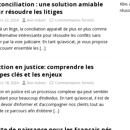
conciliation : une solution amiable
Kbis 
réuss
r résoudre les litiges
rs 22, 2024
Ben Asken
Commentaires fermés
à un litige, la conciliation apparaît de plus en plus comme
lternative intéressante pour résoudre les conflits sans
r par la voie judiciaire. En tant qu’avocat, je vous propose
couvrir ensemble les
[…]
ction en justice: comprendre les
pes clés et les enjeux
rs 18, 2024
Ben Asken
Commentaires fermés
ion en justice est un processus complexe qui peut sembler
idant pour beaucoup d’individus. En tant qu’avocat, il est de
 devoir d’informer et d’accompagner nos clients tout au
de ce parcours afin d’obtenir
[…]
cte de naissance pour les Français nés