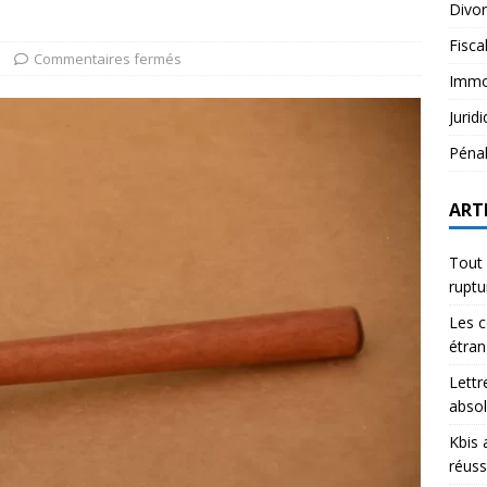
Divo
Fisca
Commentaires fermés
Immob
Jurid
Péna
ART
Tout 
rupt
Les c
étran
Lettr
abso
Kbis 
réuss