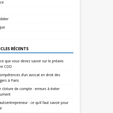
rce
l
ilier
ique
l
ICLES RÉCENTS
ce que vous devez savoir sur le préavis
ure CDD
ompétences d’un avocat en droit des
gers à Paris
e cloture de compte : erreurs à éviter
lument
autoentrepreneur : ce qu’il faut savoir pour
ir