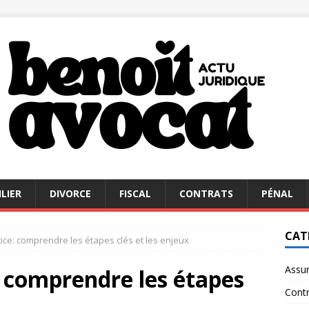
LIER
DIVORCE
FISCAL
CONTRATS
PÉNAL
CAT
stice: comprendre les étapes clés et les enjeux
Assu
e: comprendre les étapes
Contr