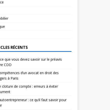
rce
l
ilier
ique
l
ICLES RÉCENTS
ce que vous devez savoir sur le préavis
ure CDD
ompétences d’un avocat en droit des
gers à Paris
e cloture de compte : erreurs à éviter
lument
autoentrepreneur : ce qu’il faut savoir pour
ir