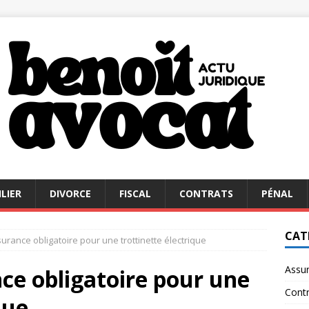
LIER
DIVORCE
FISCAL
CONTRATS
PÉNAL
CAT
surance obligatoire pour une trottinette électrique
Assu
nce obligatoire pour une
Contr
que