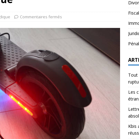
Divo
Fisca
idique
Commentaires fermés
Immob
Jurid
Péna
ART
Tout 
rupt
Les c
étran
Lettr
abso
Kbis 
réuss