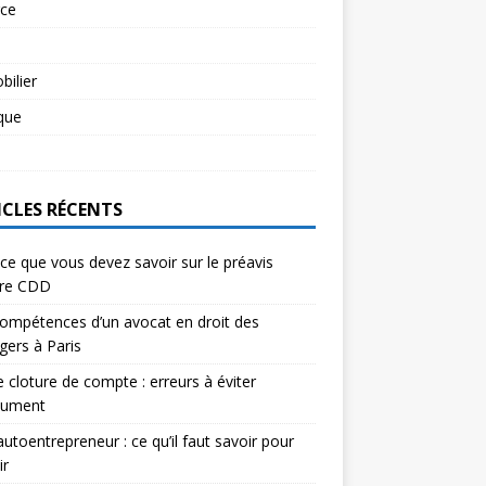
rce
l
ilier
ique
l
ICLES RÉCENTS
ce que vous devez savoir sur le préavis
ure CDD
ompétences d’un avocat en droit des
gers à Paris
e cloture de compte : erreurs à éviter
lument
autoentrepreneur : ce qu’il faut savoir pour
ir