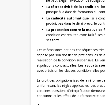
ne peut exiger l’exécution de l’obligatio
La
rétroactivité de la condition
: lo
principe à la date de formation du contr
La
caducité automatique
: si la con
produit pas dans le délai prévu, le cont
La
protection contre la mauvaise f
condition est réputée avoir failli à ses
ses torts.
Ces mécanismes ont des conséquences très
dépose pas son dossier de prêt dans les dél
réalisation de la condition suspensive. Le ve
stipulations contractuelles. Les
avocats spéc
avec précision les clauses conditionnelles pour 
Le droit des obligations issu de la réforme d
uniformisant les règles applicables. Les prat
certaines questions d’interprétation demeu
conditions et les effets de la rétroactivité d