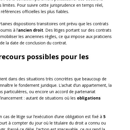
es limites. Pour suivre cette jurisprudence en temps réel,
références officielles les plus fiables.
ertaines dispositions transitoires ont prévu que les contrats
oumis à l’
ancien droit
. Des litiges portant sur des contrats
mobiliser les anciennes règles, ce qui impose aux praticiens
n de la date de conclusion du contrat.
recours possibles pour les
tervient dans des situations très concrètes que beaucoup de
naître le fondement juridique. L’achat d’un appartement, la
s particulières, ou encore un accord de partenariat
financement : autant de situations où les
obligations
n cas de litige sur l’exécution d’une obligation est fixé à
5
 court à compter du jour où le titulaire du droit a connu ou
gir. Passé ce délai, l’action est irrecevable, ce qui rend la