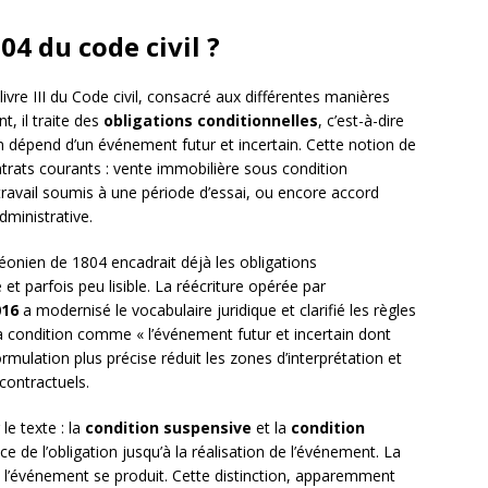
304 du code civil ?
 livre III du Code civil, consacré aux différentes manières
t, il traite des
obligations conditionnelles
, c’est-à-dire
ion dépend d’un événement futur et incertain. Cette notion de
trats courants : vente immobilière sous condition
travail soumis à une période d’essai, ou encore accord
ministrative.
éonien de 1804 encadrait déjà les obligations
t parfois peu lisible. La réécriture opérée par
016
a modernisé le vocabulaire juridique et clarifié les règles
 la condition comme « l’événement futur et incertain dont
ormulation plus précise réduit les zones d’interprétation et
contractuels.
le texte : la
condition suspensive
et la
condition
e de l’obligation jusqu’à la réalisation de l’événement. La
 si l’événement se produit. Cette distinction, apparemment