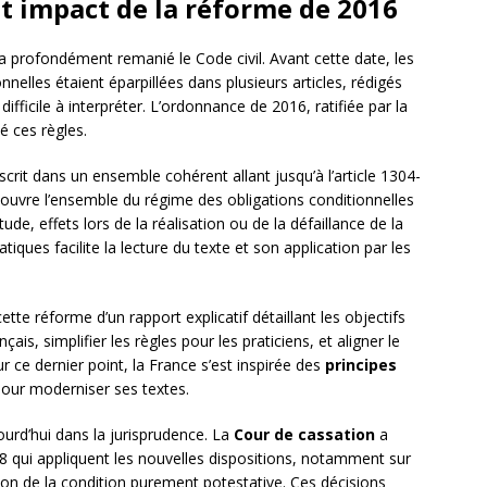
et impact de la réforme de 2016
a profondément remanié le Code civil. Avant cette date, les
nnelles étaient éparpillées dans plusieurs articles, rédigés
difficile à interpréter. L’ordonnance de 2016, ratifiée par la
é ces règles.
nscrit dans un ensemble cohérent allant jusqu’à l’article 1304-
couvre l’ensemble du régime des obligations conditionnelles
itude, effets lors de la réalisation ou de la défaillance de la
tiques facilite la lecture du texte et son application par les
te réforme d’un rapport explicatif détaillant les objectifs
ançais, simplifier les règles pour les praticiens, et aligner le
r ce dernier point, la France s’est inspirée des
principes
pour moderniser ses textes.
urd’hui dans la jurisprudence. La
Cour de cassation
a
018 qui appliquent les nouvelles dispositions, notamment sur
nition de la condition purement potestative. Ces décisions