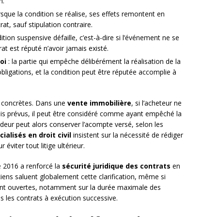
n.
rsque la condition se réalise, ses effets remontent en
at, sauf stipulation contraire.
dition suspensive défaille, c’est-à-dire si l’événement ne se
rat est réputé n’avoir jamais existé.
oi
: la partie qui empêche délibérément la réalisation de la
 obligations, et la condition peut être réputée accomplie à
 concrètes. Dans une
vente immobilière
, si l’acheteur ne
ais prévus, il peut être considéré comme ayant empêché la
ndeur peut alors conserver l’acompte versé, selon les
ialisés en droit civil
insistent sur la nécessité de rédiger
éviter tout litige ultérieur.
e 2016 a renforcé la
sécurité juridique des contrats
en
iciens saluent globalement cette clarification, même si
rent ouvertes, notamment sur la durée maximale des
ans les contrats à exécution successive.