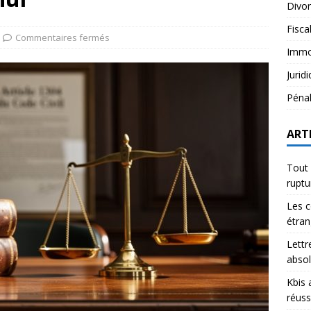
Divo
Fisca
Commentaires fermés
Immob
Jurid
Péna
ART
Tout 
rupt
Les c
étran
Lettr
abso
Kbis 
réuss