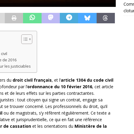
Comme
clotu
civil
me de 2016
r les justiciables
iers du
droit civil français
, et l’
article 1304 du code civil
ofondeur par l’
ordonnance du 10 février 2016
, cet article
ns et de leurs effets sur les parties contractantes.
uristes : tout citoyen qui signe un contrat, engage sa
t se trouver concerné. Les professionnels du droit, qu’il
il
ou de magistrats, s’y réfèrent régulièrement. Ce texte a
ative et jurisprudentielle, ce qui en fait une référence
r de cassation
et les orientations du
Ministère de la