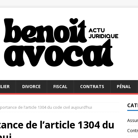
LIER
DIVORCE
FISCAL
CONTRATS
PÉNAL
CAT
ortance de l’article 1304 du code civil aujourd’hui
Assu
ance de l’article 1304 du
Contr
hui