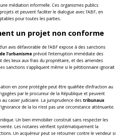
une médiation informelle. Ces organismes publics
ojets et peuvent faciliter le dialogue avec l’ABF, en
tables pour toutes les parties.
ment un projet non conforme
d’un avis défavorable de l’ABF expose à des sanctions
de l’urbanisme
prévoit l’interruption immédiate des
at des lieux aux frais du propriétaire, et des amendes
Ces sanctions s’appliquent même si le pétitionnaire ignorait
sation en zone protégée peut être qualifiée d’infraction au
engagées par le procureur de la République et peuvent
au casier judiciaire. La jurisprudence des
tribunaux
l’ignorance de la loi n’est pas une circonstance atténuante.
idique. Un bien immobilier construit sans respecter les
revente. Les notaires vérifient systématiquement la
ctions. Un acquéreur peut se retourner contre le vendeur si