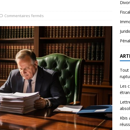
Divo
Fisca
Commentaires fermés
Immob
Jurid
Péna
ART
Tout 
rupt
Les c
étran
Lettr
abso
Kbis 
réuss