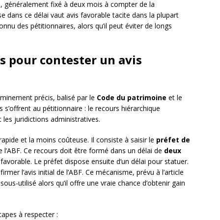
s, généralement fixé à deux mois à compter de la
 dans ce délai vaut avis favorable tacite dans la plupart
nu des pétitionnaires, alors qu’il peut éviter de longs
es pour contester un avis
eminement précis, balisé par le
Code du patrimoine
et le
s s’offrent au pétitionnaire : le recours hiérarchique
les juridictions administratives.
 rapide et la moins coûteuse. Il consiste à saisir le
préfet de
de l’ABF. Ce recours doit être formé dans un délai de
deux
éfavorable. Le préfet dispose ensuite d’un délai pour statuer.
irmer l’avis initial de l’ABF. Ce mécanisme, prévu à l’article
us-utilisé alors qu’il offre une vraie chance d’obtenir gain
tapes à respecter :