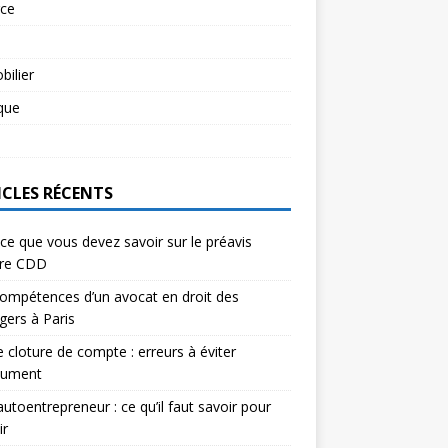
rce
l
ilier
ique
l
ICLES RÉCENTS
ce que vous devez savoir sur le préavis
ure CDD
ompétences d’un avocat en droit des
gers à Paris
e cloture de compte : erreurs à éviter
lument
autoentrepreneur : ce qu’il faut savoir pour
ir