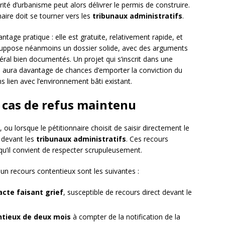
utorité d’urbanisme peut alors délivrer le permis de construire.
nnaire doit se tourner vers les
tribunaux administratifs
.
tage pratique : elle est gratuite, relativement rapide, et
le suppose néanmoins un dossier solide, avec des arguments
éral bien documentés. Un projet qui s’inscrit dans une
l aura davantage de chances d’emporter la conviction du
 lien avec l’environnement bâti existant.
n cas de refus maintenu
 ou lorsque le pétitionnaire choisit de saisir directement le
t devant les
tribunaux administratifs
. Ces recours
qu’il convient de respecter scrupuleusement.
un recours contentieux sont les suivantes :
acte faisant grief
, susceptible de recours direct devant le
ntieux de deux mois
à compter de la notification de la