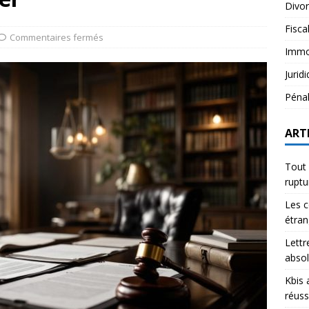
Divo
Fisca
Commentaires fermés
Immob
Jurid
Péna
ART
Tout 
rupt
Les c
étran
Lettr
abso
Kbis 
réuss