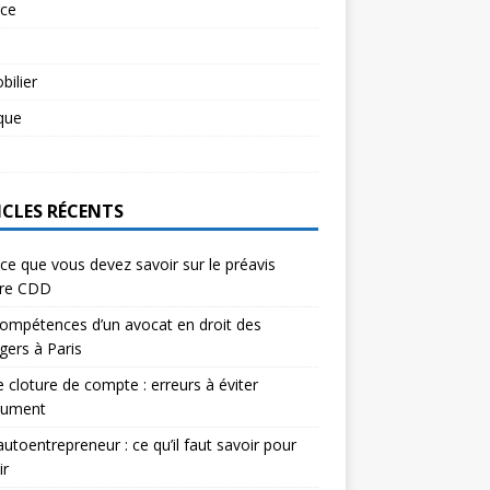
rce
l
ilier
ique
l
ICLES RÉCENTS
ce que vous devez savoir sur le préavis
ure CDD
ompétences d’un avocat en droit des
gers à Paris
e cloture de compte : erreurs à éviter
lument
autoentrepreneur : ce qu’il faut savoir pour
ir