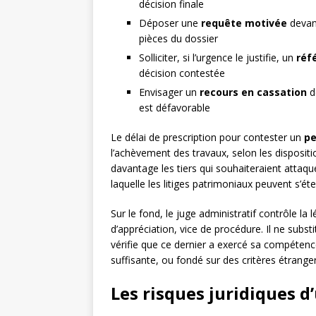
décision finale
Déposer une
requête motivée
devant
pièces du dossier
Solliciter, si l’urgence le justifie, un
réf
décision contestée
Envisager un
recours en cassation
de
est défavorable
Le délai de prescription pour contester un
pe
l’achèvement des travaux, selon les disposit
davantage les tiers qui souhaiteraient attaque
laquelle les litiges patrimoniaux peuvent s’ét
Sur le fond, le juge administratif contrôle la l
d’appréciation, vice de procédure. Il ne subst
vérifie que ce dernier a exercé sa compétenc
suffisante, ou fondé sur des critères étranger
Les risques juridiques 