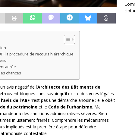
Comme
clotu
tion
BF : la procédure de recours hiérarchique
tenu
 encadrée
ses chances
n avis négatif de l’
Architecte des Bâtiments de
etrouvent bloqués sans savoir qu’il existe des voies légales
l’avis de l’ABF
n’est pas une démarche anodine : elle obéit
de du patrimoine
et le
Code de l’urbanisme
. Mal
mandeur à des sanctions administratives sévères. Bien
égitimes injustement freinés. Comprendre les mécanismes
teurs impliqués est la première étape pour défendre
patrimoniale contestable.