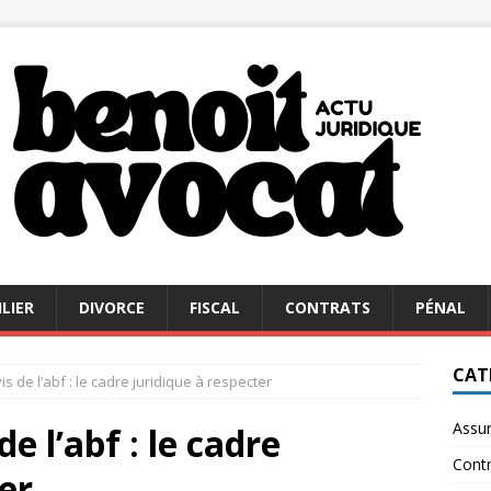
LIER
DIVORCE
FISCAL
CONTRATS
PÉNAL
CAT
is de l’abf : le cadre juridique à respecter
Assu
de l’abf : le cadre
Contr
er