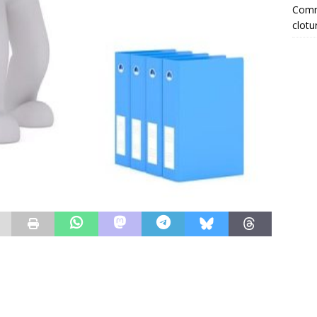
Comme
clotu