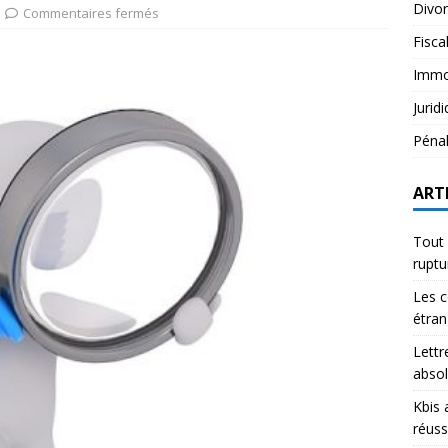
Divo
Commentaires fermés
Fisca
Immob
Jurid
Péna
ART
Tout 
rupt
Les c
étran
Lettr
abso
Kbis 
réuss