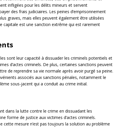
 infligées pour les délits mineurs et servent
payer des frais judiciaires. Les peines d’emprisonnement
plus graves, mais elles peuvent également être utilisées
ine capitale est une sanction extrême qui est rarement
ents
s sont leur capacité à dissuader les criminels potentiels et
times d’actes criminels. De plus, certaines sanctions peuvent
mettre de reprendre sa vie normale après avoir purgé sa peine.
onvénients associés aux sanctions pénales, notamment le
blème sous-jacent qui a conduit au crime initial.
t dans la lutte contre le crime en dissuadant les
ine forme de justice aux victimes d’actes criminels.
ue cette mesure n’est pas toujours la solution au problème