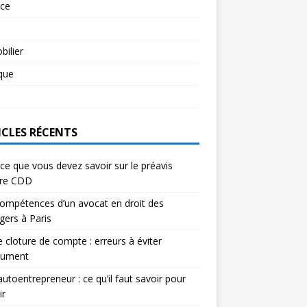
rce
l
ilier
ique
l
ICLES RÉCENTS
ce que vous devez savoir sur le préavis
ure CDD
ompétences d’un avocat en droit des
gers à Paris
e cloture de compte : erreurs à éviter
lument
autoentrepreneur : ce qu’il faut savoir pour
ir