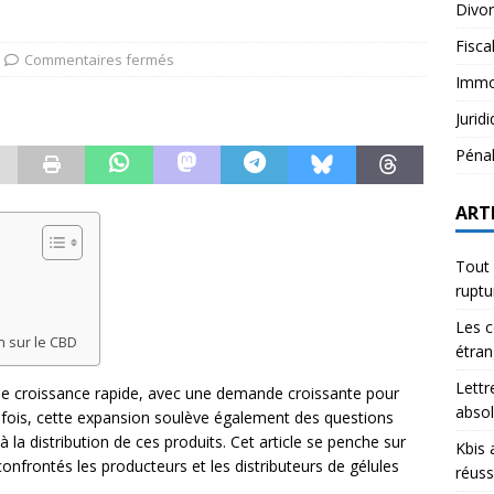
Divo
Fisca
Commentaires fermés
Immob
Jurid
Péna
ART
Tout 
rupt
Les c
n sur le CBD
étran
Lettr
e croissance rapide, avec une demande croissante pour
abso
efois, cette expansion soulève également des questions
à la distribution de ces produits. Cet article se penche sur
Kbis 
confrontés les producteurs et les distributeurs de gélules
réuss