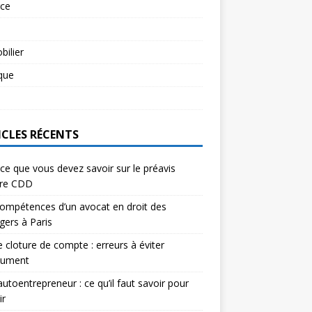
rce
l
ilier
ique
l
ICLES RÉCENTS
ce que vous devez savoir sur le préavis
ure CDD
ompétences d’un avocat en droit des
gers à Paris
e cloture de compte : erreurs à éviter
lument
autoentrepreneur : ce qu’il faut savoir pour
ir