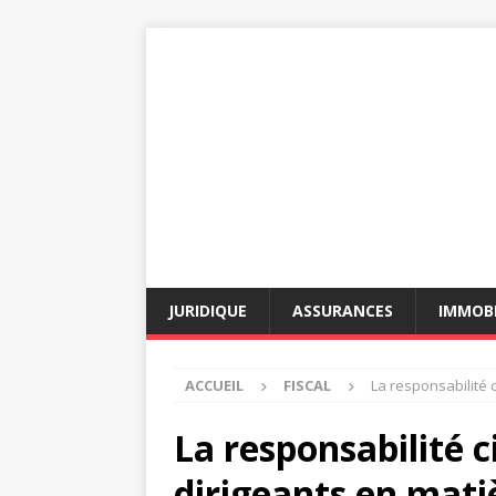
JURIDIQUE
ASSURANCES
IMMOBI
ACCUEIL
FISCAL
La responsabilité c
La responsabilité c
dirigeants en matiè