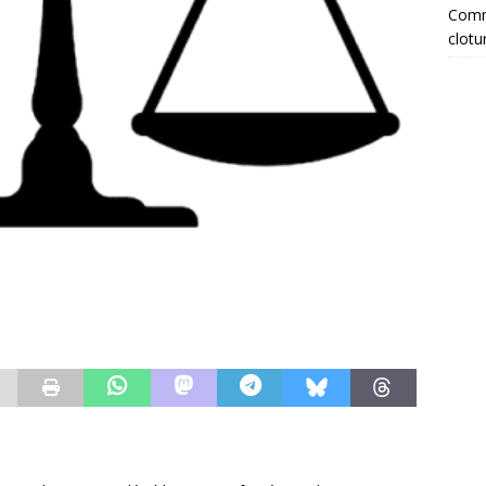
Comme
clotu