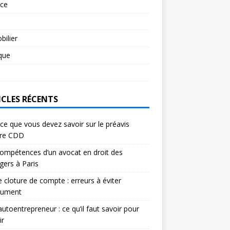
rce
l
ilier
ique
l
ICLES RÉCENTS
ce que vous devez savoir sur le préavis
ure CDD
ompétences d’un avocat en droit des
gers à Paris
e cloture de compte : erreurs à éviter
lument
autoentrepreneur : ce qu’il faut savoir pour
ir