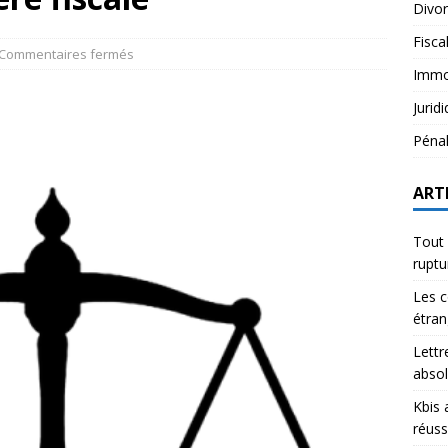
Divo
Fisca
Commentaires fermés
Immob
Jurid
Péna
ART
Tout 
rupt
Les c
étran
Lettr
abso
Kbis 
réuss