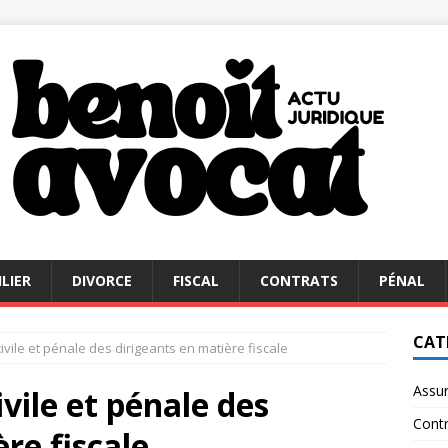
LIER
DIVORCE
FISCAL
CONTRATS
PÉNAL
CAT
ivile et pénale des dirigeants en matière fiscale
Assu
ivile et pénale des
Contr
re fiscale