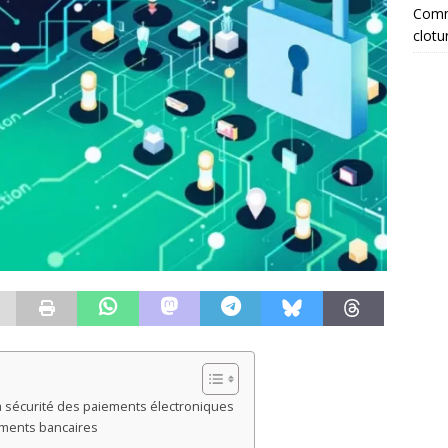
Comme
clotu
la sécurité des paiements électroniques
ements bancaires