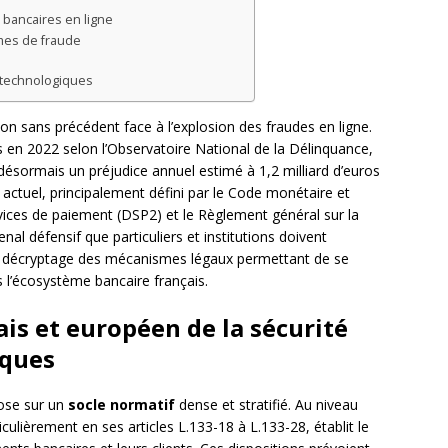
s bancaires en ligne
rmes de fraude
s technologiques
ion sans précédent face à l’explosion des fraudes en ligne.
s en 2022 selon l’Observatoire National de la Délinquance,
ésormais un préjudice annuel estimé à 1,2 milliard d’euros
 actuel, principalement défini par le Code monétaire et
rvices de paiement (DSP2) et le Règlement général sur la
al défensif que particuliers et institutions doivent
un décryptage des mécanismes légaux permettant de se
 l’écosystème bancaire français.
ais et européen de la sécurité
iques
pose sur un
socle normatif
dense et stratifié. Au niveau
iculièrement en ses articles L.133-18 à L.133-28, établit le