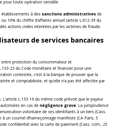
e pour toute opération sensible
s établissements à des
sanctions administratives
de
ou 10% du chiffre d’affaires annuel (article L.612-39 du
es actions civiles intentées par les victimes de fraude.
ilisateurs de services bancaires
bre entre protection du consommateur et
le L.133-23 du Code monétaire et financier pose une
ération contestée, c’est à la banque de prouver que la
strée et comptabilisée, et qu’elle n’a pas été affectée par
s. L’article L.133-19 du même code prévoit que le payeur
n autorisées en cas de
négligence grave
. La jurisprudence
munication volontaire de ses identifiants à un tiers (Cass.
e à un courriel d’hameçonnage manifeste (CA Paris, 5
code confidentiel avec la carte de paiement (Cass. com., 25