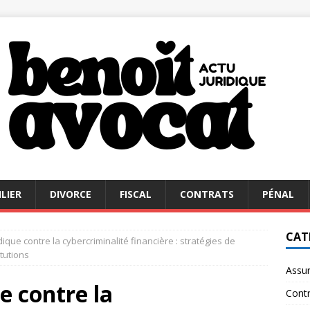
LIER
DIVORCE
FISCAL
CONTRATS
PÉNAL
CAT
idique contre la cybercriminalité financière : stratégies de
tutions
Assu
ue contre la
Contr