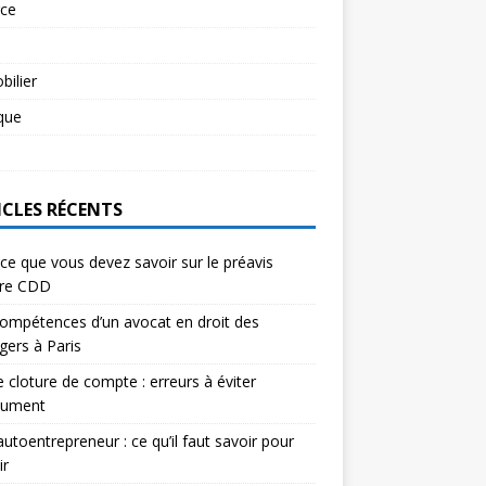
rce
l
ilier
ique
l
ICLES RÉCENTS
ce que vous devez savoir sur le préavis
ure CDD
ompétences d’un avocat en droit des
gers à Paris
e cloture de compte : erreurs à éviter
lument
autoentrepreneur : ce qu’il faut savoir pour
ir