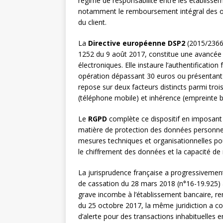
régime de responsabilité entre les établissem
notamment le remboursement intégral des op
du client.
La
Directive européenne DSP2
(2015/2366/
1252 du 9 août 2017, constitue une avancée 
électroniques. Elle instaure l’authentificati
opération dépassant 30 euros ou présentant de
repose sur deux facteurs distincts parmi tro
(téléphone mobile) et inhérence (empreinte b
Le
RGPD
complète ce dispositif en imposant 
matière de protection des données personnell
mesures techniques et organisationnelles pou
le chiffrement des données et la capacité de r
La jurisprudence française a progressivement 
de cassation du 28 mars 2018 (n°16-19.925) 
grave incombe à l’établissement bancaire, re
du 25 octobre 2017, la même juridiction a c
d’alerte pour des transactions inhabituelles e