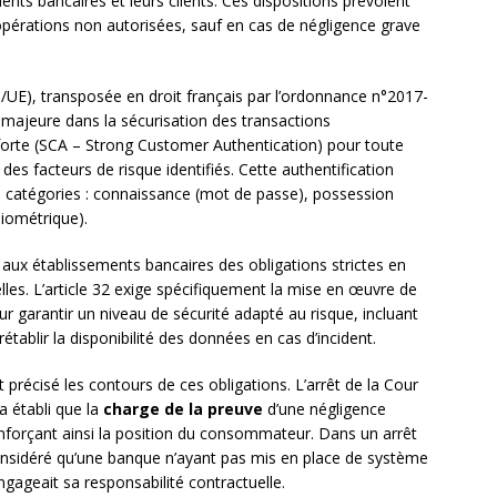
ents bancaires et leurs clients. Ces dispositions prévoient
érations non autorisées, sauf en cas de négligence grave
UE), transposée en droit français par l’ordonnance n°2017-
majeure dans la sécurisation des transactions
on forte (SCA – Strong Customer Authentication) pour toute
s facteurs de risque identifiés. Cette authentification
is catégories : connaissance (mot de passe), possession
iométrique).
aux établissements bancaires des obligations strictes en
es. L’article 32 exige spécifiquement la mise en œuvre de
r garantir un niveau de sécurité adapté au risque, incluant
établir la disponibilité des données en cas d’incident.
précisé les contours de ces obligations. L’arrêt de la Cour
a établi que la
charge de la preuve
d’une négligence
nforçant ainsi la position du consommateur. Dans un arrêt
onsidéré qu’une banque n’ayant pas mis en place de système
ngageait sa responsabilité contractuelle.