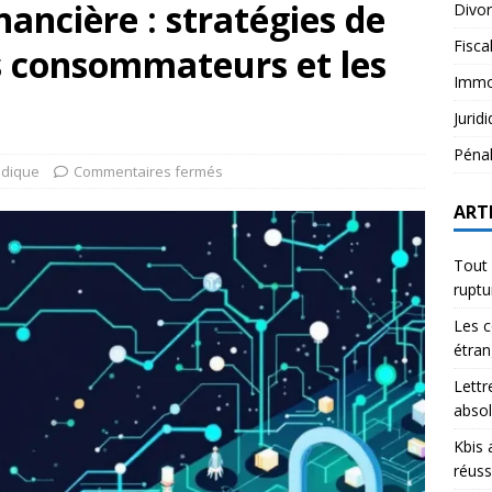
nancière : stratégies de
Divo
Fisca
s consommateurs et les
Immob
Jurid
Péna
idique
Commentaires fermés
ART
Tout 
rupt
Les c
étran
Lettr
abso
Kbis 
réuss