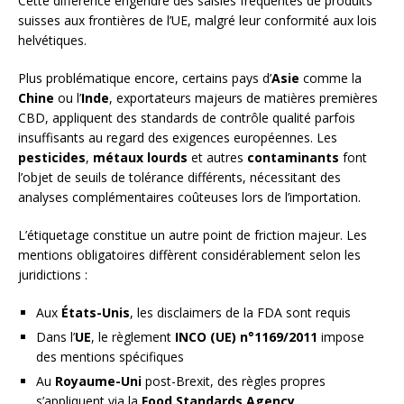
Cette différence engendre des saisies fréquentes de produits
suisses aux frontières de l’UE, malgré leur conformité aux lois
helvétiques.
Plus problématique encore, certains pays d’
Asie
comme la
Chine
ou l’
Inde
, exportateurs majeurs de matières premières
CBD, appliquent des standards de contrôle qualité parfois
insuffisants au regard des exigences européennes. Les
pesticides
,
métaux lourds
et autres
contaminants
font
l’objet de seuils de tolérance différents, nécessitant des
analyses complémentaires coûteuses lors de l’importation.
L’étiquetage constitue un autre point de friction majeur. Les
mentions obligatoires diffèrent considérablement selon les
juridictions :
Aux
États-Unis
, les disclaimers de la FDA sont requis
Dans l’
UE
, le règlement
INCO (UE) n°1169/2011
impose
des mentions spécifiques
Au
Royaume-Uni
post-Brexit, des règles propres
s’appliquent via la
Food Standards Agency