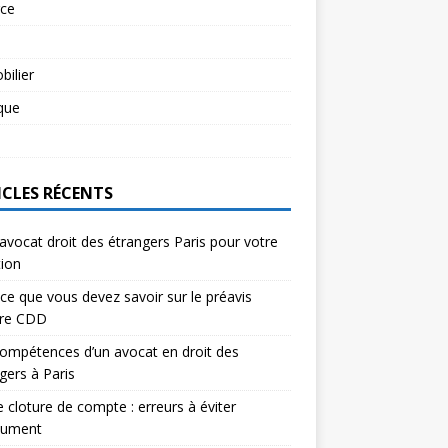
rce
l
ilier
ique
l
ICLES RÉCENTS
avocat droit des étrangers Paris pour votre
tion
ce que vous devez savoir sur le préavis
ure CDD
ompétences d’un avocat en droit des
gers à Paris
e cloture de compte : erreurs à éviter
lument