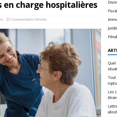
s en charge hospitalières
Divo
Fisca
es
Commentaires fermés
Immob
Jurid
Péna
ART
Quel 
situa
Tout 
rupt
Les c
étran
Lettr
abso