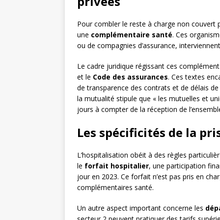
privées
Pour combler le reste à charge non couvert p
une
complémentaire santé
. Ces organisme
ou de compagnies d’assurance, interviennen
Le cadre juridique régissant ces complémenta
et le
Code des assurances
. Ces textes en
de transparence des contrats et de délais d
la mutualité stipule que « les mutuelles et un
jours à compter de la réception de l’ensemble 
Les spécificités de la pr
L’hospitalisation obéit à des règles particul
le
forfait hospitalier
, une participation fin
jour en 2023. Ce forfait n’est pas pris en char
complémentaires santé.
Un autre aspect important concerne les
dép
secteur 2 peuvent pratiquer des tarifs supér